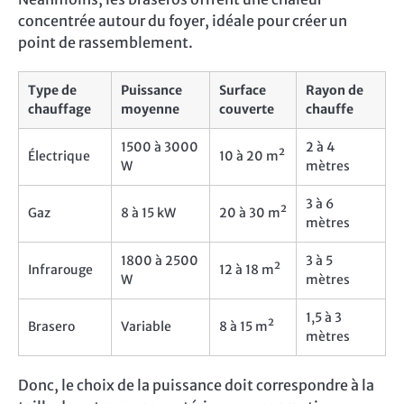
concentrée autour du foyer, idéale pour créer un
point de rassemblement.
Type de
Puissance
Surface
Rayon de
chauffage
moyenne
couverte
chauffe
1500 à 3000
2 à 4
Électrique
10 à 20 m²
W
mètres
3 à 6
Gaz
8 à 15 kW
20 à 30 m²
mètres
1800 à 2500
3 à 5
Infrarouge
12 à 18 m²
W
mètres
1,5 à 3
Brasero
Variable
8 à 15 m²
mètres
Donc, le choix de la puissance doit correspondre à la