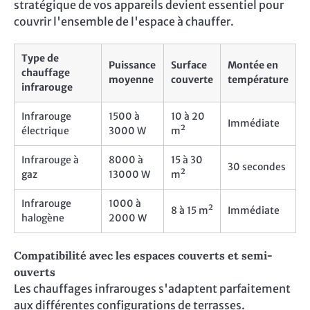
stratégique de vos appareils devient essentiel pour
couvrir l'ensemble de l'espace à chauffer.
Type de
Puissance
Surface
Montée en
chauffage
moyenne
couverte
température
infrarouge
Infrarouge
1500 à
10 à 20
Immédiate
électrique
3000 W
m²
Infrarouge à
8000 à
15 à 30
30 secondes
gaz
13000 W
m²
Infrarouge
1000 à
8 à 15 m²
Immédiate
halogène
2000 W
Compatibilité avec les espaces couverts et semi-
ouverts
Les chauffages infrarouges s'adaptent parfaitement
aux différentes configurations de terrasses.