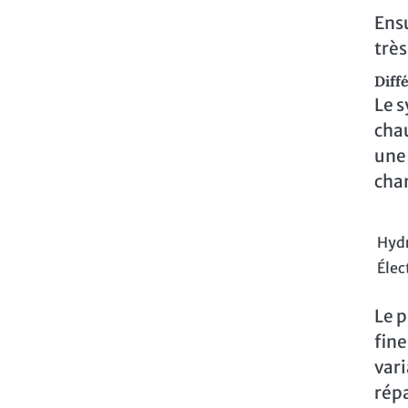
Ensu
très
Diff
Le s
chau
une 
cha
Hyd
Élec
Le p
fine
vari
répa