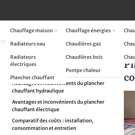
Skip
to
content
Chauffage maison
Chauffage énergies
Chau
Radiateurs eau
Chaudières gaz
Chau
Ho
Table des matières
Plan
Radiateurs
Chaudières bois
Chau
Pl
électriques
Fonctionnement du plancher chauffant
Pompe chaleur
hydraulique et électrique
co
Plancher chauffant
Avantages et inconvénients du plancher
chauffant hydraulique
Avantages et inconvénients du plancher
chauffant électrique
Comparatif des coûts : installation,
consommation et entretien