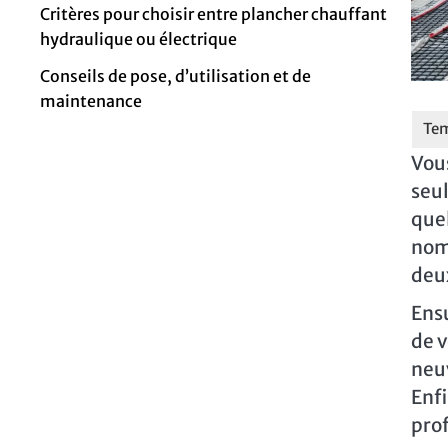
Critères pour choisir entre plancher chauffant
hydraulique ou électrique
Conseils de pose, d’utilisation et de
maintenance
Vous
seul
quel
nomb
deux
Ensu
de v
neuv
Enfi
prof