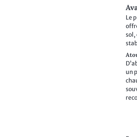
Ava
Le p
offr
sol,
stab
Ato
D’ab
un p
cha
souv
rec