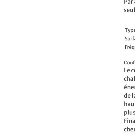
Par 
seul
Type
Sur
Fréq
Conf
Le c
chal
éner
de l
hau
plus
Fina
cher