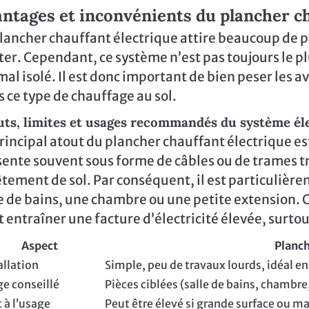
ntages et inconvénients du plancher c
lancher chauffant électrique attire beaucoup de prop
ter. Cependant, ce système n’est pas toujours le p
mal isolé. Il est donc important de bien peser les 
 ce type de chauffage au sol.
uts, limites et usages recommandés du système él
rincipal atout du plancher chauffant électrique est 
ente souvent sous forme de câbles ou de trames tr
tement de sol. Par conséquent, il est particulièr
e de bains, une chambre ou une petite extension.
 entraîner une facture d’électricité élevée, surto
Aspect
Planch
allation
Simple, peu de travaux lourds, idéal e
e conseillé
Pièces ciblées (salle de bains, chambre
 à l’usage
Peut être élevé si grande surface ou m