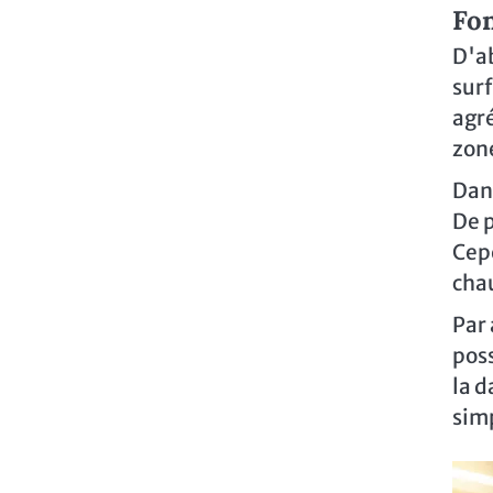
Fon
D'ab
surf
agré
zon
Dans
De p
Cepe
chau
Par 
poss
la d
simp