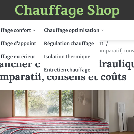
Chauffage Shop
ffage confort
Chauffage optimisation
ffage d’appoint
Régulation chauffage
me
Chauffage maison
Plancher chauffant
cher chauffant hydraulique ou électrique : comparatif, cons
ffage extérieur
Isolation thermique
ancher chauffant hydrauliqu
Entretien chauffage
mparatif, conseils et coûts