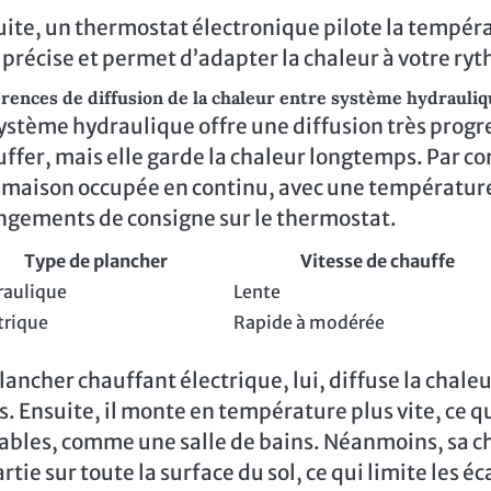
ite, un thermostat électronique pilote la températ
 précise et permet d’adapter la chaleur à votre ryt
érences de diffusion de la chaleur entre système hydrauliq
ystème hydraulique offre une diffusion très progr
ffer, mais elle garde la chaleur longtemps. Par co
maison occupée en continu, avec une température 
ngements de consigne sur le thermostat.
Type de plancher
Vitesse de chauffe
raulique
Lente
trique
Rapide à modérée
lancher chauffant électrique, lui, diffuse la chal
s. Ensuite, il monte en température plus vite, ce q
ables, comme une salle de bains. Néanmoins, sa cha
rtie sur toute la surface du sol, ce qui limite les 