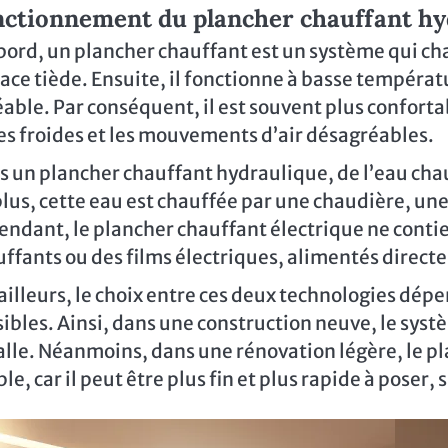
ctionnement du plancher chauffant hyd
ord, un plancher chauffant est un système qui cha
ace tiède. Ensuite, il fonctionne à basse températ
able. Par conséquent, il est souvent plus confortab
es froides et les mouvements d’air désagréables.
 un plancher chauffant hydraulique, de l’eau chau
lus, cette eau est chauffée par une chaudière, un
ndant, le plancher chauffant électrique ne contient
ffants ou des films électriques, alimentés direct
ailleurs, le choix entre ces deux technologies dép
ibles. Ainsi, dans une construction neuve, le syst
alle. Néanmoins, dans une rénovation légère, le pl
le, car il peut être plus fin et plus rapide à poser,