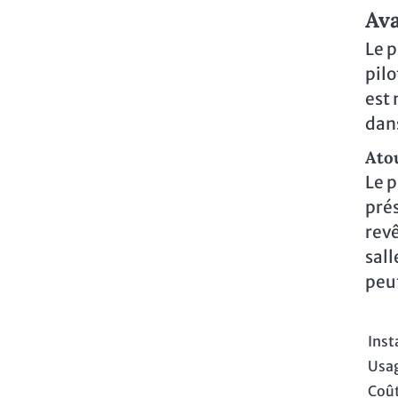
Ava
Le p
pilo
est 
dans
Ato
Le p
prés
revê
sall
peut
Inst
Usag
Coût