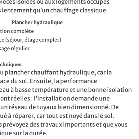
 pièces isolées ou aux logements occupés
us lentement qu’un chauffage classique.
Plancher hydraulique
tion complète
e (séjour, étage complet)
sage régulier
echniques
du plancher chauffant hydraulique, car la
ace du sol. Ensuite, la performance
 eau à basse température et une bonne isolation
ont réelles : l’installation demande une
t un réseau de tuyaux bien dimensionné. De
é à réparer, car tout est noyé dans le sol.
us prévoyez des travaux importants et que vous
que sur la durée.